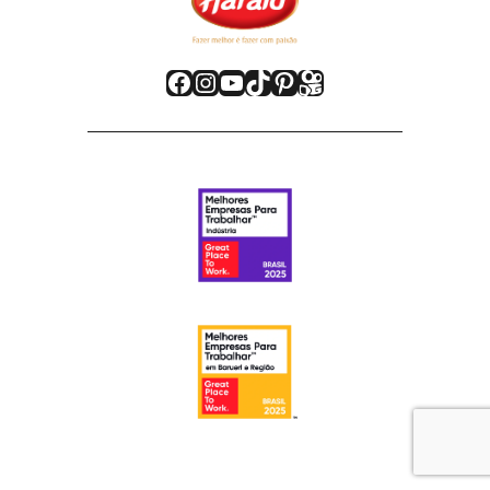
Facebook
Instagram
Youtube
TikTok
Pinterest
Kwai