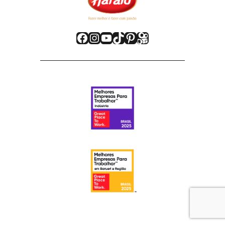
Facebook
Instagram
Youtube
TikTok
Pinterest
Kwai