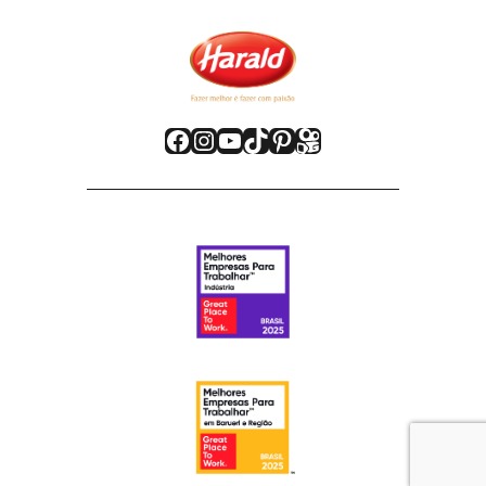
Facebook
Instagram
Youtube
TikTok
Pinterest
Kwai