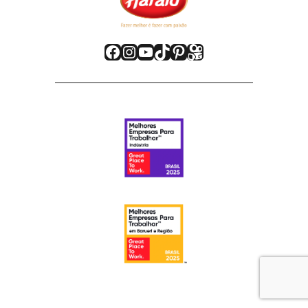
Facebook
Instagram
Youtube
TikTok
Pinterest
Kwai