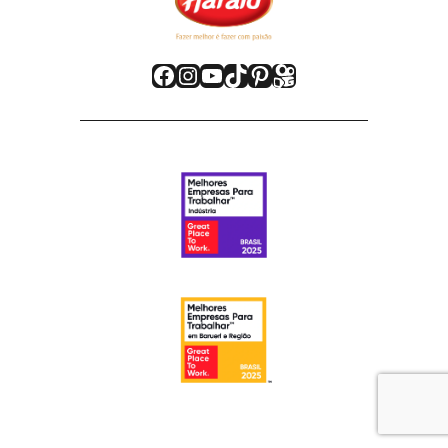
Facebook
Instagram
Youtube
TikTok
Pinterest
Kwai