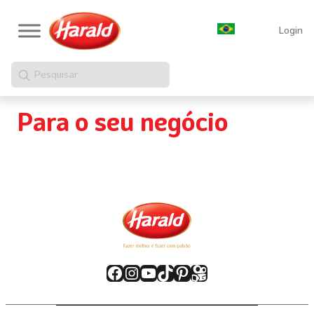
Login
Pesquisar
Para o seu negócio
Facebook
Instagram
Youtube
TikTok
Pinterest
Kwai