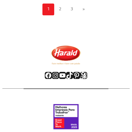
1
2
3
»
Facebook
Instagram
Youtube
TikTok
Pinterest
Kwai