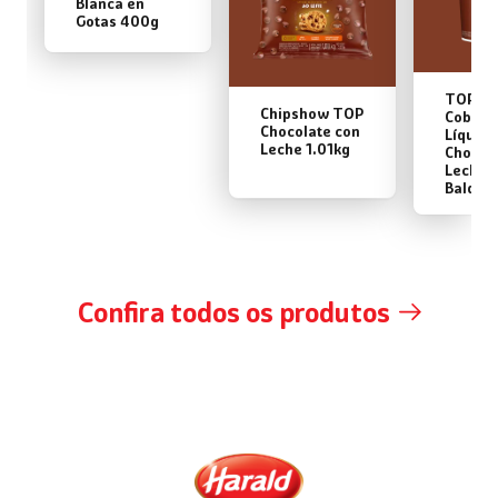
Blanca en
Gotas 400g
TOP
Chipshow TOP
Cobert
Chocolate con
Líquida
Leche 1.01kg
Chocol
Leche 
Balde 
Confira todos os produtos