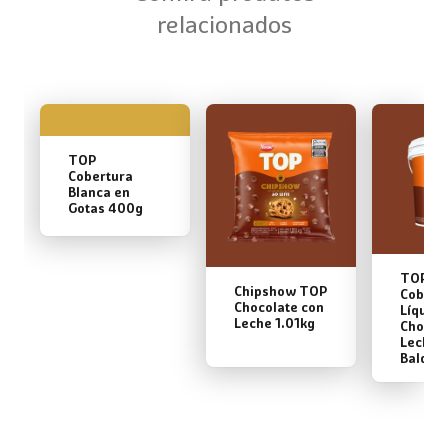
relacionados
TOP
Cobertura
Blanca en
Gotas 400g
TOP
Chipshow TOP
Cobert
Chocolate con
Líquida
Leche 1.01kg
Chocol
Leche 
Balde 