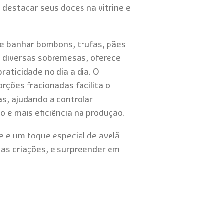
a destacar seus doces na vitrine e
r e banhar bombons, trufas, pães
e diversas sobremesas, oferece
raticidade no dia a dia. O
ções fracionadas facilita o
s, ajudando a controlar
 e mais eficiência na produção.
e e um toque especial de avelã
suas criações, e surpreender em