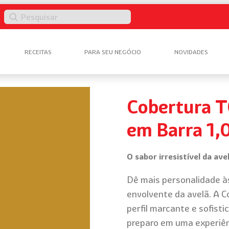
Pesquisar
RECEITAS
PARA SEU NEGÓCIO
NOVIDADES
Cobertura T
em Barra 1,
O sabor irresistível da ave
Dê mais personalidade à
envolvente da avelã. A 
perfil marcante e sofist
preparo em uma experiênc