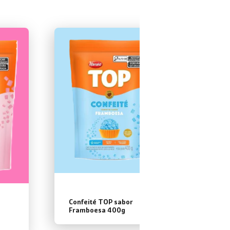
Cobert
Pistac
Confeité TOP sabor
Framboesa 400g