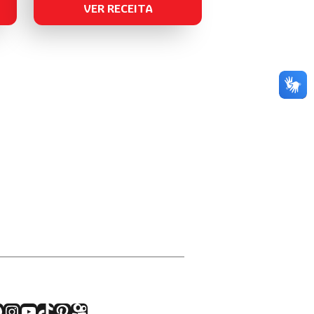
VER RECEITA
acebook
Instagram
Youtube
TikTok
Pinterest
Kwai