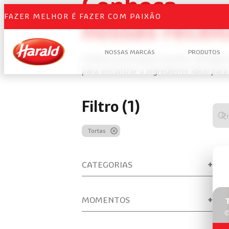
Conheça
FAZER MELHOR É FAZER COM PAIXÃO
nossas recei
NOSSAS MARCAS
PRODUTOS
Confira as principais receitas. Navegu
para encontrar o ingrediente ideal para
Filtro (1)
Digi
algo
Tortas
para
real
uma
CATEGORIAS
bus
de
rece
MOMENTOS