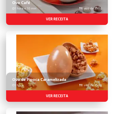
Ovo Café
1 hora e 10 min
1 ovo de 350g
VER RECEITA
Ovo de Pipoca Caramelizada
1 hora
1 ovo de 350g
VER RECEITA