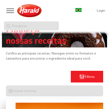
Login
Pesquisar
Conheça
nossas receitas
Confira as principais receitas. Navegue entre os formatos e
tamanhos para encontrar o ingrediente ideal para você.
Filtros
Digite
algo
para
realizar
uma