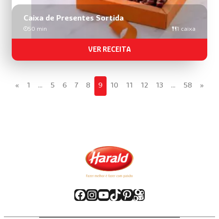
Caixa de Presentes Sortida
50 min
1 caixa
VER RECEITA
«
1
…
5
6
7
8
9
10
11
12
13
…
58
»
Facebook
Instagram
Youtube
TikTok
Pinterest
Kwai