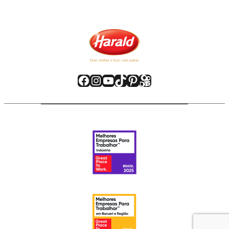
Facebook
Instagram
Youtube
TikTok
Pinterest
Kwai