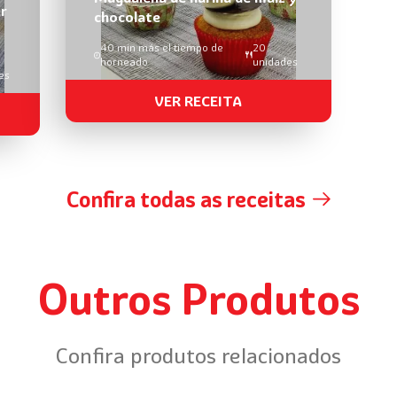
r
chocolate
40 min más el tiempo de
20
horneado
unidades
es
VER RECEITA
Confira todas as receitas
Outros Produtos
Confira produtos relacionados