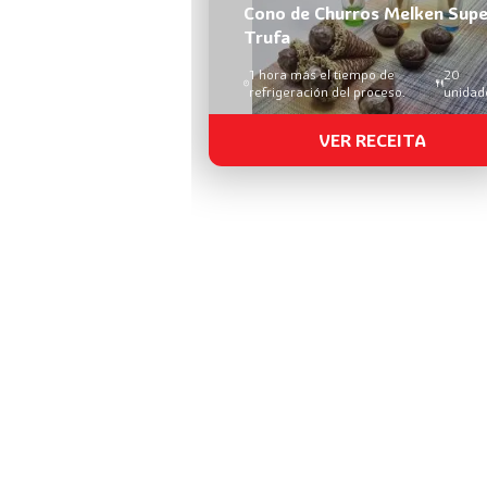
Cono de Churros Melken Supe
Trufa
1 hora más el tiempo de
20
refrigeración del proceso.
unidad
VER RECEITA