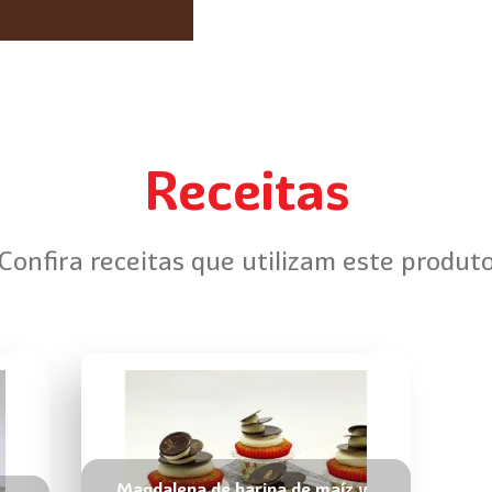
Receitas
Confira receitas que utilizam este produt
Magdalena de harina de maíz y