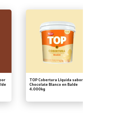
bor
TOP Cobertura Líquida sabor
TOP Recubr
alde
Chocolate Blanco en Balde
sabor Semid
4.000kg
Balde 4.00