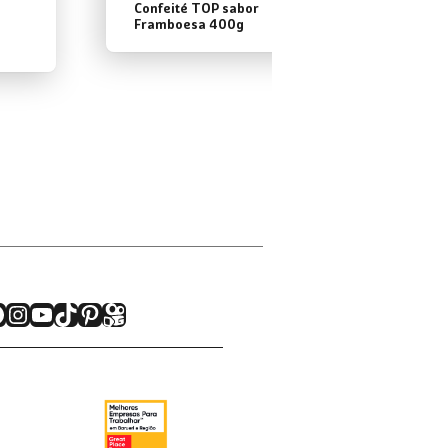
Confeité TOP sabor
Framboesa 400g
acebook
Instagram
Youtube
TikTok
Pinterest
Kwai