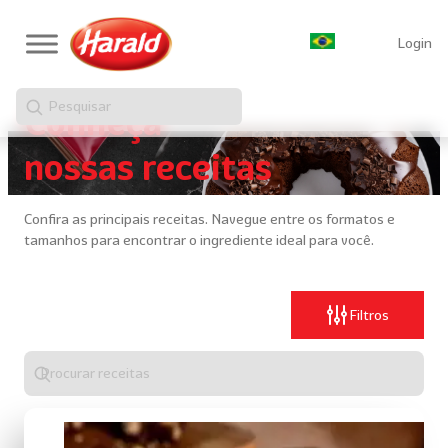
Login
Pesquisar
Conheça
nossas receitas
Confira as principais receitas. Navegue entre os formatos e
tamanhos para encontrar o ingrediente ideal para você.
Filtros
Digite
algo
para
realizar
uma