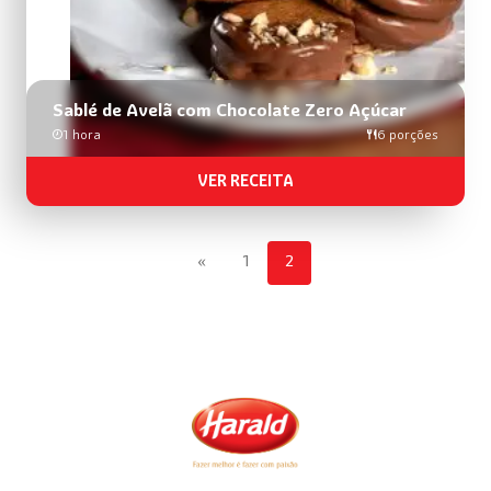
Sablé de Avelã com Chocolate Zero Açúcar
1 hora
6 porções
VER RECEITA
«
1
2