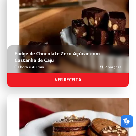
busca
de
receitas
Fudge de Chocolate Zero Açúcar com
Castanha de Caju
1 hora e 40 min
12 porções
VER RECEITA