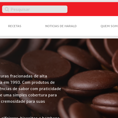
Pesquisar
RECETAS
NOTICIAS DE HARALD
QUEM SOM
turas fracionadas de alta
ada em 1993. Com produtos de
ências de sabor com praticidade
de uma simples cobertura para
e cremosidade para suas
, alfajores, biscoitos e bombons