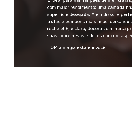
com maior rendimento: uma camada fina
superfície desejada. Além disso, é perf
trufas e bombons mais finos, deixando 
recheio! E, é claro, decora com muita p
suas sobremesas e doces com um aspect
TOP, a magia está em você!