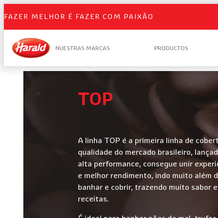
FAZER MELHOR É FAZER COM PAIXÃO
NUESTRAS MARCAS
PRODUCTOS
TOP
A linha TOP é a primeira linha de cober
qualidade do mercado brasileiro, lanç
alta performance, consegue unir experi
e melhor rendimento, indo muito além 
banhar e cobrir, trazendo muito sabor 
receitas.
É ideal para banhar pães de mel, trufas