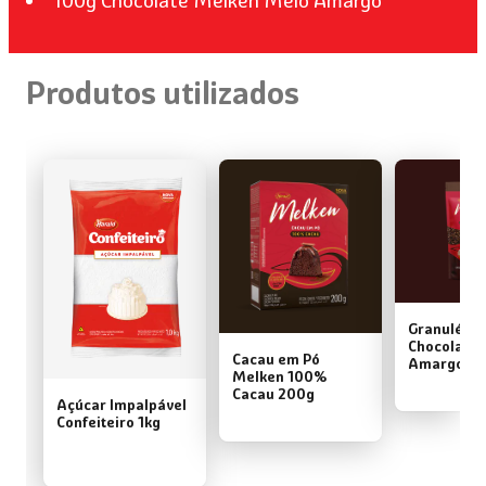
100g Chocolate Melken Meio Amargo
Produtos utilizados
Granulé Me
Chocolate 
Cacau em Pó
Amargo 13
Melken 100%
Cacau 200g
Açúcar Impalpável
Confeiteiro 1kg