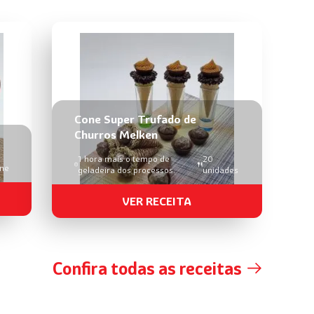
Cone Super Trufado de
Churros Melken
1 hora mais o tempo de
20
ine
geladeira dos processos.
unidades
VER RECEITA
Confira todas as receitas