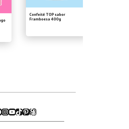
Confeité TOP sabor
Framboesa 400g
ngo
acebook
Instagram
Youtube
TikTok
Pinterest
Kwai