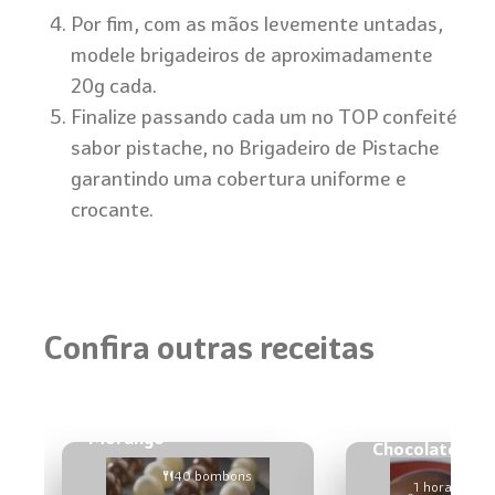
Por fim, com as mãos levemente untadas,
modele brigadeiros de aproximadamente
20g cada.
Finalize passando cada um no TOP confeité
sabor pistache, no Brigadeiro de Pistache
garantindo uma cobertura uniforme e
crocante.
Confira outras receitas
Bombons de Torta de
Ovo Surpresa 
Morango
Chocolate
40 bombons
1 hora e
2 