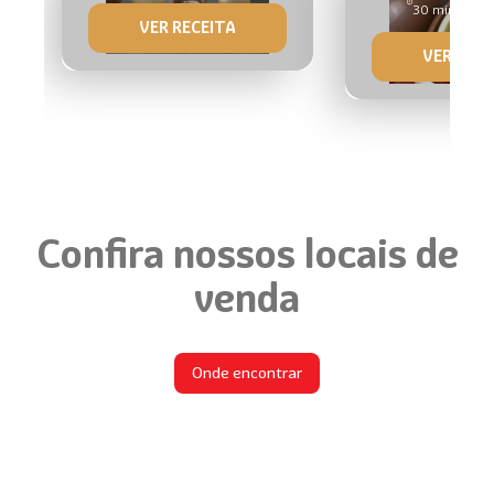
30 min
de
VER RECEITA
VER RECE
Confira nossos locais de
venda
Onde encontrar