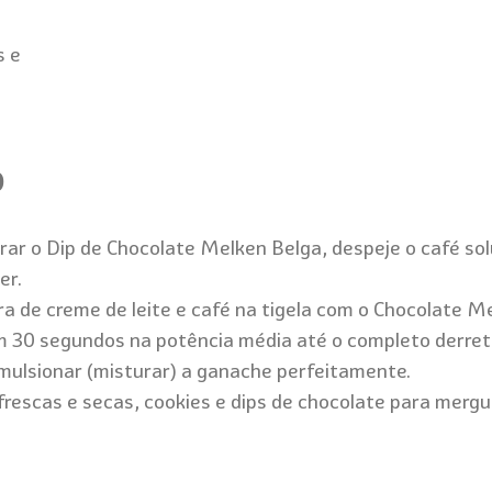
s e
o
rar o Dip de Chocolate Melken Belga, despeje o café solú
er.
a de creme de leite e café na tigela com o Chocolate M
m 30 segundos na potência média até o completo derret
ulsionar (misturar) a ganache perfeitamente.
frescas e secas, cookies e dips de chocolate para merg