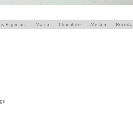
as Especiais
Marca
Chocolate
Melken
Receita
lga