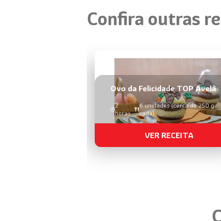
Confira outras re
Ovo da Felicidade TOP Avelã
2
6 unidades (cerca de 250 g
horas
cada)
VER RECEITA
C