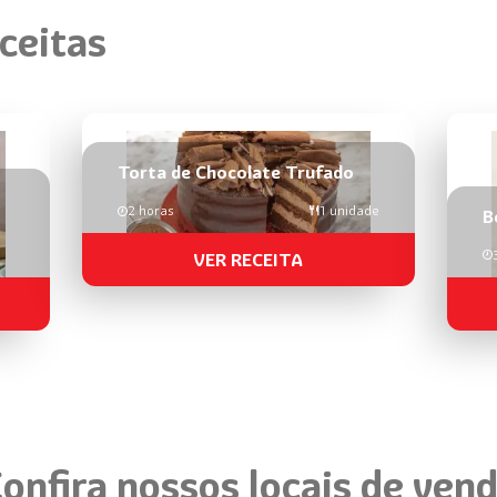
ceitas
Torta de Chocolate Trufado
2 horas
1 unidade
B
VER RECEITA
onfira nossos locais de ven