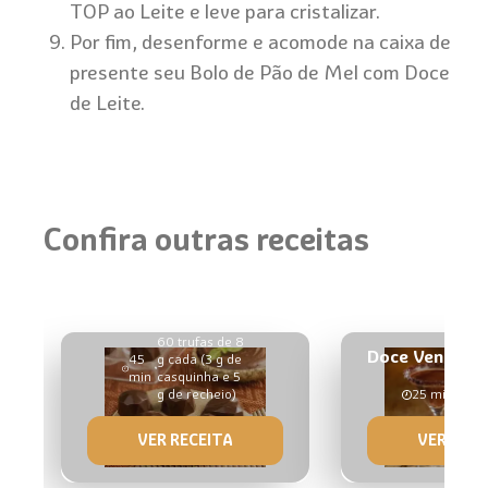
TOP ao Leite e leve para cristalizar.
Por fim, desenforme e acomode na caixa de
presente seu Bolo de Pão de Mel com Doce
de Leite.
Confira outras receitas
Trufa da Vitalidade
60 trufas de 8
Doce Veneno
45
g cada (3 g de
min
casquinha e 5
g de recheio)
25 min
VER RECEITA
VER RECE