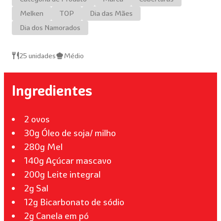
Melken
TOP
Dia das Mães
Dia dos Namorados
25 unidades
Médio
Ingredientes
2 ovos
30g Óleo de soja/ milho
280g Mel
140g Açúcar mascavo
200g Leite integral
2g Sal
12g Bicarbonato de sódio
2g Canela em pó