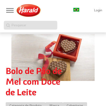
Login
Pesquisar
Bolo de Pão de
Mel com Doce
de Leite
Categoria de Produto
Marca
Coberturas