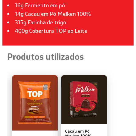
16g Fermento em pó
14g Cacau em Pó Melken 100%
315g Farinha de trigo
400g Cobertura TOP ao Leite
Produtos utilizados
Cacau em Pó
Melken 100%