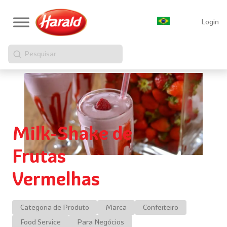
Login
Pesquisar
Milk-Shake de
Frutas
Vermelhas
Categoria de Produto
Marca
Confeiteiro
Food Service
Para Negócios