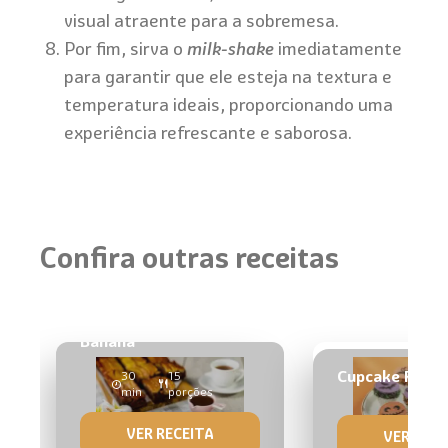
visual atraente para a sobremesa.
Por fim, sirva o
milk-shake
imediatamente
para garantir que ele esteja na textura e
temperatura ideais, proporcionando uma
experiência refrescante e saborosa.
Confira outras receitas
Bolo Invertido de
Banana
Cupcake Fant
30
15
min
porções
VER RECEITA
VER RECE