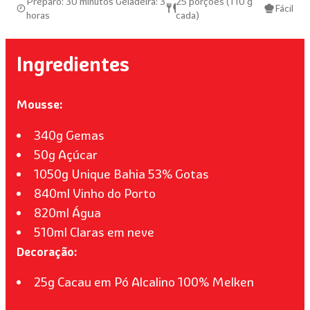
Preparo: 30 minutos Geladeira: 3
25 porções (110 g
Fácil
horas
cada)
Ingredientes
Mousse:
340g Gemas
50g Açúcar
1050g Unique Bahia 53% Gotas
840ml Vinho do Porto
820ml Água
510ml Claras em neve
Decoração:
25g Cacau em Pó Alcalino 100% Melken