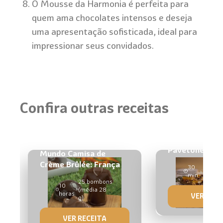
O Mousse da Harmonia é perfeita para
quem ama chocolates intensos e deseja
uma apresentação sofisticada, ideal para
impressionar seus convidados.
Confira outras receitas
Bombons Copa do
Pavetone
Mundo Camisa de
Crème Brûlée: França
30
1 pav
min
kg
25 bombons
10
(média 28
horas
VER RECE
g)
VER RECEITA