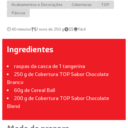
Acabamentos e Decorações
Coberturas
TOP
Páscoa
40 minutos
2 ovos de 250 g
$$
Fácil
Ingredientes
raspas da casca de 1 tangerina
250 g de Cobertura TOP Sabor Chocolate
Branco
60g de Cereal Ball
200 g de Cobertura TOP Sabor Chocolate
Blend