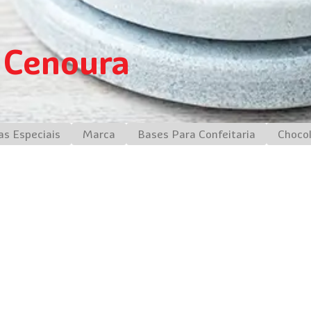
 Cenoura
as Especiais
Marca
Bases Para Confeitaria
Choco