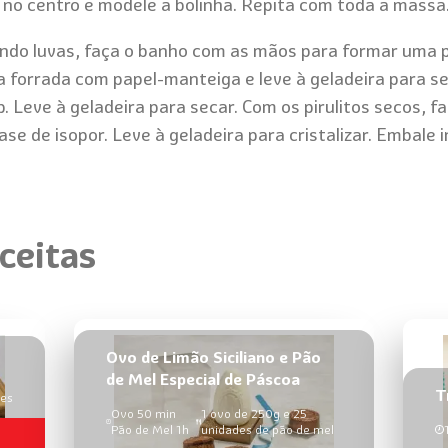
no centro e modele a bolinha. Repita com toda a massa
do luvas, faça o
banho com as mãos
para formar uma p
 forrada com papel-manteiga e leve à geladeira para se
p. Leve à geladeira para secar. Com os pirulitos secos,
se de isopor. Leve à geladeira para cristalizar. Embale
ceitas
Ovo de Limão Siciliano e Pão
de Mel Especial de Páscoa
T
des
Ovo 50 min
1 ovo de 250g e 25
Pão de Mel 1h
unidades de pão de mel