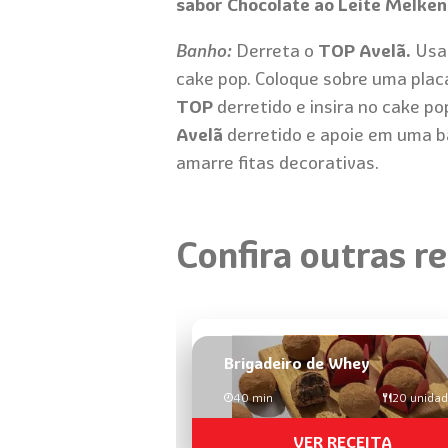
sabor Chocolate ao Leite Melken
Banho:
Derreta o
TOP Avelã.
Usan
cake pop. Coloque sobre uma placa
TOP
derretido e insira no cake po
Avelã
derretido e apoie em uma ba
amarre fitas decorativas.
Confira outras re
Brigadeiro de Whey
40 min
20 unida
VER RECEITA