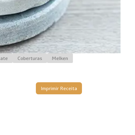
late
Coberturas
Melken
Imprimir Receita