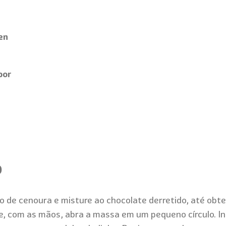
en
bor
o
lo de cenoura e misture ao chocolate
derretido
, até obt
 e, com as mãos, abra a massa em um pequeno círculo. In