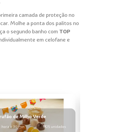
.
rimeira camada de proteção no
car. Molhe a ponta dos palitos no
 faça o segundo banho com
TOP
 individualmente em celofane e
rufão de Milho Verde
Cannoli Intenso
1 hora e 30 min
25 unidades
1h30