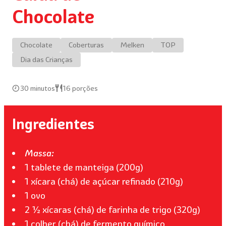
Chocolate
Chocolate
Coberturas
Melken
TOP
Dia das Crianças
30 minutos
16 porções
Ingredientes
Massa:
1 tablete de manteiga (200g)
1 xícara (chá) de açúcar refinado (210g)
1 ovo
2 ½ xícaras (chá) de farinha de trigo (320g)
1 colher (chá) de fermento químico