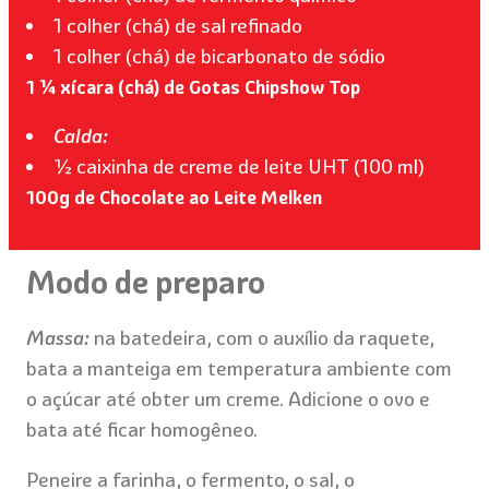
1 colher (chá) de sal refinado
1 colher (chá) de bicarbonato de sódio
1 ¼ xícara (chá) de Gotas Chipshow Top
Calda:
½ caixinha de creme de leite UHT (100 ml)
100g de Chocolate ao Leite Melken
Modo de preparo
Massa:
na batedeira, com o auxílio da raquete,
bata a manteiga em temperatura ambiente com
o açúcar até obter um creme. Adicione o ovo e
bata até ficar homogêneo.
Peneire a farinha, o fermento, o sal, o