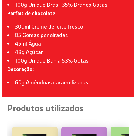
100g Unique Brasil 35% Branco Gotas
Parfait de chocolate:
300ml Creme de leite fresco
05 Gemas peneiradas
45ml Água
48g Açúcar
100g Unique Bahia 53% Gotas
Decoração:
60g Amêndoas caramelizadas
Produtos utilizados