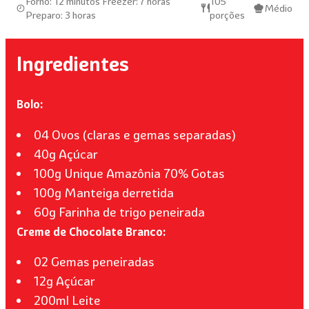
Forno: 12 minutos Freezer: 7 horas
105
Médio
Preparo: 3 horas
porções
Ingredientes
Bolo:
04 Ovos (claras e gemas separadas)
40g Açúcar
100g Unique Amazônia 70% Gotas
100g Manteiga derretida
60g Farinha de trigo peneirada
Creme de Chocolate Branco:
02 Gemas peneiradas
12g Açúcar
200ml Leite