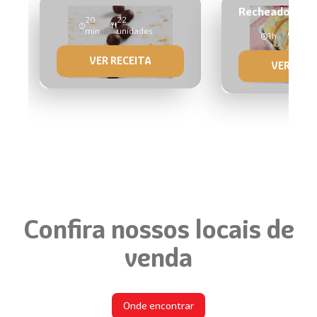
Recheados
20
22
min
unidades
1h
20 un
VER RECEITA
VER RECE
Confira nossos locais de
venda
Onde encontrar