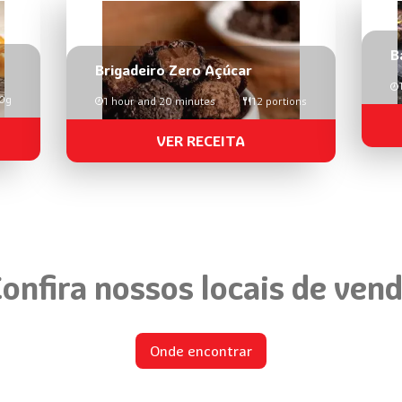
B
Brigadeiro Zero Açúcar
50g
1 hour and 20 minutes
12 portions
VER RECEITA
onfira nossos locais de ven
Onde encontrar