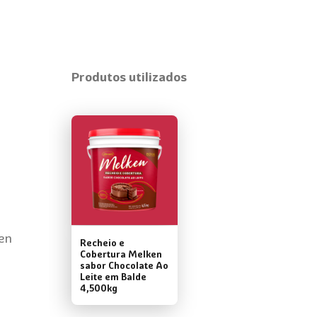
Produtos utilizados
en
Recheio e
Cobertura Melken
sabor Chocolate Ao
Leite em Balde
4,500kg