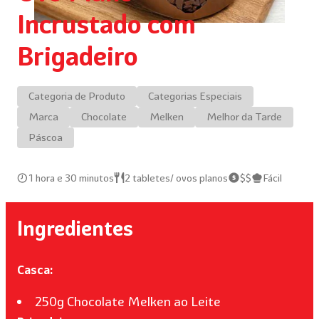
Incrustado com
Brigadeiro
Categoria de Produto
Categorias Especiais
Marca
Chocolate
Melken
Melhor da Tarde
Páscoa
1 hora e 30 minutos
2 tabletes/ ovos planos
$$
Fácil
Ingredientes
Casca:
250g Chocolate Melken ao Leite