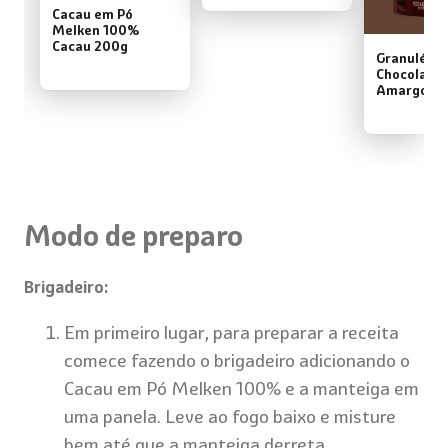
Cacau em Pó
Melken 100%
Cacau 200g
Granulé Me
Chocolate 
Amargo 4
Modo de preparo
Brigadeiro:
Em primeiro lugar, para preparar a receita
comece fazendo o brigadeiro adicionando o
Cacau em Pó Melken 100% e a manteiga em
uma panela. Leve ao fogo baixo e misture
bem até que a manteiga derreta