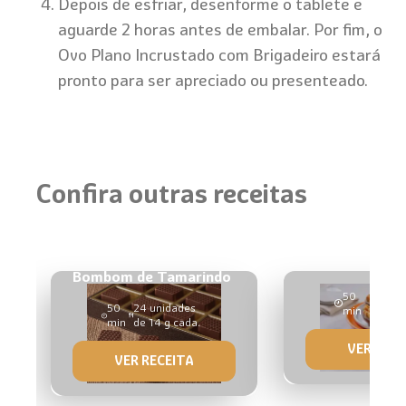
Depois de esfriar, desenforme o tablete e
aguarde 2 horas antes de embalar. Por fim, o
Ovo Plano Incrustado com Brigadeiro estará
pronto para ser apreciado ou presenteado.
Confira outras receitas
Ovinhos Canap
Amendoim
Bombom de Tamarindo
50
6
50
24 unidades
min
uni
min
de 14 g cada.
VER RECE
VER RECEITA