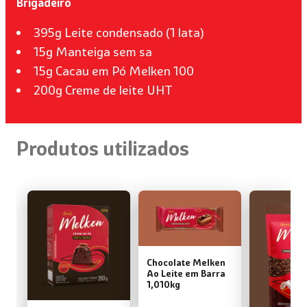
Brigadeiro
395g Leite condensado (1 lata)
15g Manteiga sem sa
15g Cacau em Pó Melken 100
200g Creme de leite UHT
Produtos utilizados
Chocolate Melken
Ao Leite em Barra
1,010kg