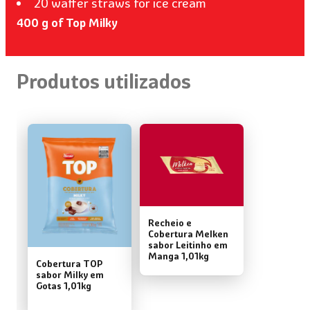
20 waffer straws for ice cream
400 g of Top Milky
Produtos utilizados
Recheio e
Cobertura Melken
sabor Leitinho em
Manga 1,01kg
Cobertura TOP
sabor Milky em
Gotas 1,01kg