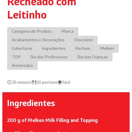
Recheado com
Leitinho
Categoria de Produto
Marca
Acabamentos e Decorações
Chocolate
Coberturas
Ingredientes
Recheio
Melken
TOP
Dia dos Professores
Dia das Crianças
Aniversário
25 minutes
20 portions
Fácil
Ingredientes
200 g of Melken Milk Filling and Topping