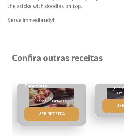
the sticks with doodles on top.
Serve immediately!
Confira outras receitas
Torta Quente
Bem-Celebrado de
Chocolate
1 hora e
8
30 min
un
2
15
horas
unidades
VER RECE
VER RECEITA