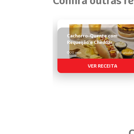
Confira outras re
Cachorro-Quente com
Requeijão e Cheddar
20 min
4 unida
VER RECEITA
C