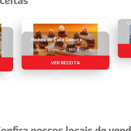
ceitas
C
G
P
Ninhos de Cake Donuts
1 hora e 30 min
35 a 40 unidades
des
VER RECEITA
onfira nossos locais de ven