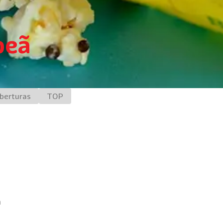
peã
berturas
TOP
a