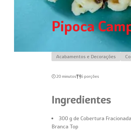
Pipoca Cam
Acabamentos e Decorações
Co
20 minutos
6 porções
Ingredientes
300 g de Cobertura Fracionad
Branca Top