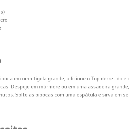
s)
icro
o
o
ipoca em uma tigela grande, adicione o Top derretido e 
pocas. Despeje em mármore ou em uma assadeira grande,
inutos. Solte as pipocas com uma espátula e sirva em 