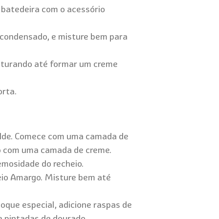
 batedeira com o acessório
te condensado, e misture bem para
isturando até formar um creme
orta.
molde. Comece com uma camada de
ndo com uma camada de creme.
remosidade do recheio.
o Amargo. Misture bem até
oque especial, adicione raspas de
e pintadas de dourado.