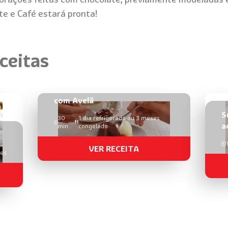
te e Café estará pronta!
ceitas
Petit Gâteau de Chocolate
com Avelã
S
30
1 dia refrigerado ou 3 meses
ao
min
congelado
VER RECEITA
ões