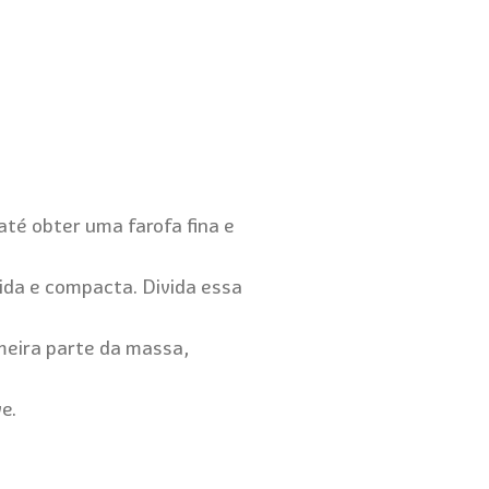
té obter uma farofa fina e
ida e compacta. Divida essa
meira parte da massa,
e.