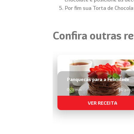
Por fim sua Torta de Chocola
Confira outras re
Panquecas para a Felicidade
20 min
2 porç
VER RECEITA