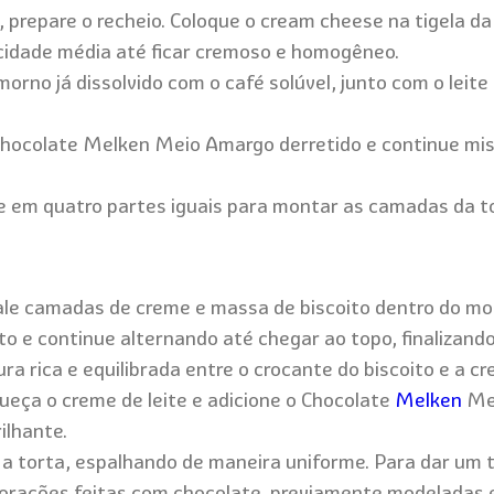
prepare o recheio. Coloque o cream cheese na tigela da
cidade média até ficar cremoso e homogêneo.
 morno já dissolvido com o café solúvel, junto com o lei
o Chocolate Melken Meio Amargo derretido e continue m
me em quatro partes iguais para montar as camadas da t
ale camadas de creme e massa de biscoito dentro do 
ito e continue alternando até chegar ao topo, finaliza
ra rica e equilibrada entre o crocante do biscoito e a c
ueça o creme de leite e adicione o Chocolate
Melke
n
Mei
ilhante.
a torta, espalhando de maneira uniforme. Para dar um t
corações feitas com chocolate, previamente modeladas 