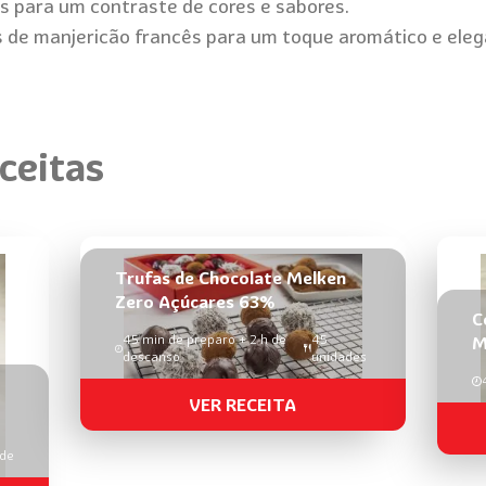
s para um contraste de cores e sabores.
s de manjericão francês para um toque aromático e ele
ceitas
Trufas de Chocolate Melken
Zero Açúcares 63%
C
45 min de preparo + 2 h de
45
M
descanso
unidades
VER RECEITA
ade