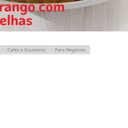
orango com
elhas
Cafés e Encontros
Para Negócios