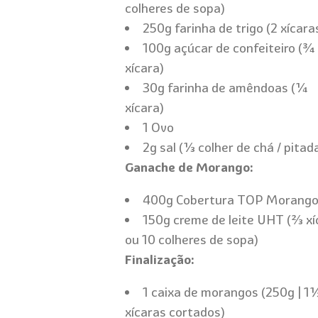
colheres de sopa)
250g farinha de trigo (2 xícara
100g açúcar de confeiteiro (¾
xícara)
30g farinha de amêndoas (¼
xícara)
1 Ovo
2g sal (⅓ colher de chá / pitad
Ganache de Morango:
400g Cobertura TOP Morang
150g creme de leite UHT (⅔ xí
ou 10 colheres de sopa)
Finalização:
1 caixa de morangos (250g | 1
xícaras cortados)