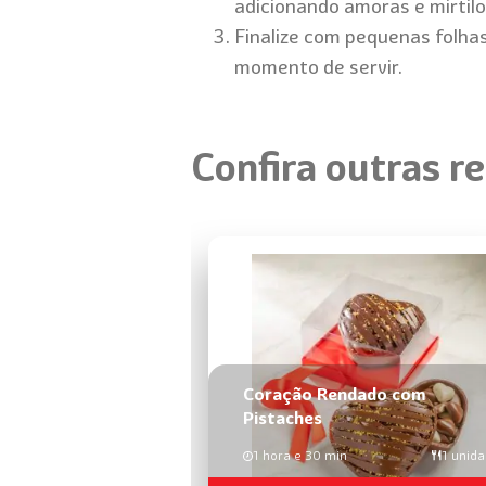
adicionando amoras e mirtilo
Finalize com pequenas folha
momento de servir.
Confira outras re
Coração Rendado com
Pistaches​
1 hora e 30 min
1 unid