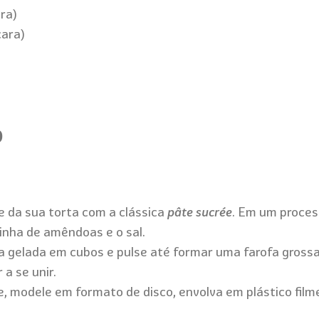
ara)
cara)
o
e da sua torta com a clássica
pâte sucrée
. Em um process
rinha de amêndoas e o sal.
a gelada em cubos e pulse até formar uma farofa grossa
a se unir.
e, modele em formato de disco, envolva em plástico filme