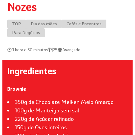
Nozes
TOP
Dia das Mães
Cafés e Encontros
Para Negócios
1 hora e 30 minutos
25
Avançado
Ingredientes
Brownie
350g de Chocolate Melken Meio Amargo
100g de Manteiga sem sal
220g de Açúcar refinado
150g de Ovos inteiros