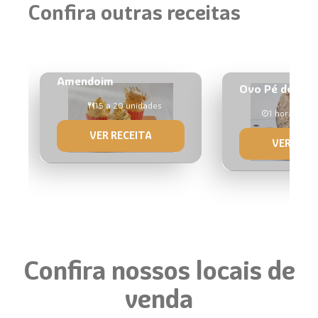
Confira outras receitas
Cupcake de Milho com
Amendoim
Ovo Pé de Mol
15 a 20 unidades
1 hora
VER RECEITA
VER RECE
Confira nossos locais de
venda