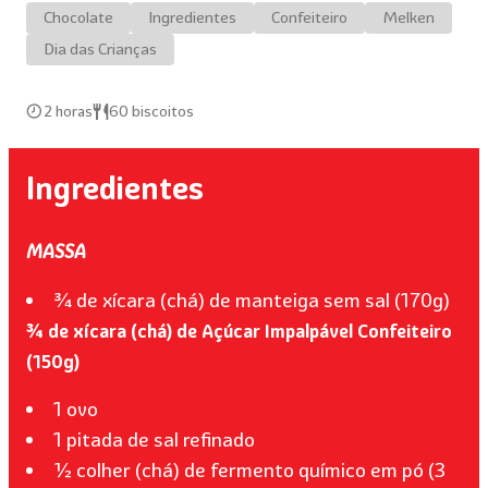
Chocolate
Ingredientes
Confeiteiro
Melken
Dia das Crianças
2 horas
60 biscoitos
Ingredientes
MASSA
¾ de xícara (chá) de manteiga sem sal (170g)
¾ de xícara (chá) de Açúcar Impalpável Confeiteiro
(150g)
1 ovo
1 pitada de sal refinado
½ colher (chá) de fermento químico em pó (3