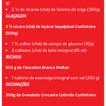
g)
2 ¼ de xícaras (chá) de farinha de trigo (280g)
GLAÇAGEM
2 ½ xícara (chá) de Açúcar Impalpável Confeiteiro
(500g)
1 ½ colher (chá) de xarope de glucose (30g)
3 colheres (chá) de leite integral (45 ml)
RECHEIO
500 g de Chocolate Branco Melken
1 tablete de manteiga integral sem sal (200 g)
DECORAÇÕES
200g de Granulado Crocante Colorido Confeiteiro