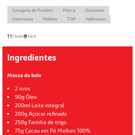
Categoria de Produto
Marca
Chocolate
Coberturas
Melken
TOP
Halloween
1 bolo
Fácil
Ingredientes
Massa do bolo
2 ovos
90g Óleo
200ml Leite integral
200g Açúcar refinado
250g Farinha de trigo
75g Cacau em Pó Melken 100%