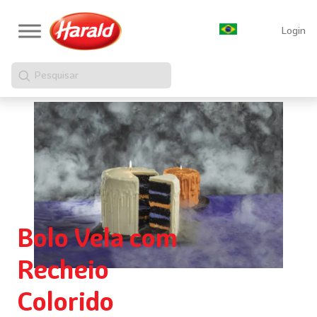
Login
Pesquisar
Bolo Vela com
Recheio
Colorido