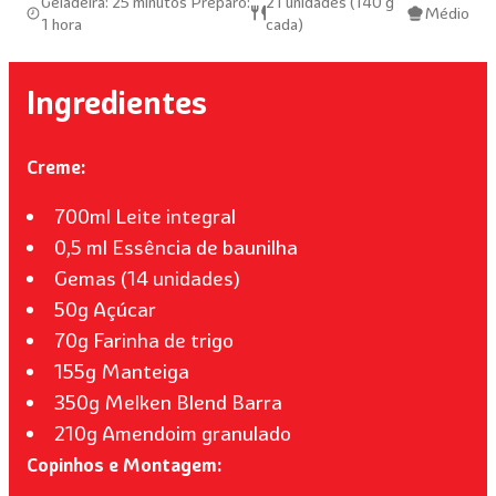
Geladeira: 25 minutos Preparo:
21 unidades (140 g
Médio
1 hora
cada)
Ingredientes
Creme:
700ml Leite integral
0,5 ml Essência de baunilha
Gemas (14 unidades)
50g Açúcar
70g Farinha de trigo
155g Manteiga
350g Melken Blend Barra
210g Amendoim granulado
Copinhos e Montagem: