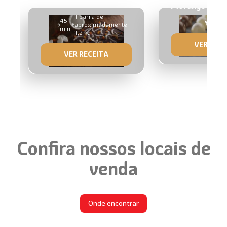
Morango
1 barra de
45
40 b
aproximadamente
min
1,2 kg
VER RECE
VER RECEITA
Confira nossos locais de
venda
Onde encontrar