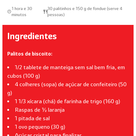
1 hora e 30
30 palitinhos e 150 g de fondue (serve 4
minutos
pessoas)
Ingredientes
Palitos de biscoito:
1/2 tablete de manteiga sem sal bem fria, em
cubos (100 g)
4 colheres (sopa) de açúcar de confeiteiro (50
g)
1 1/3 xícara (chá) de farinha de trigo (160 g)
Raspas de ½ laranja
1 pitada de sal
1 ovo pequeno (30 g)
Açúcar cristal para finalizar