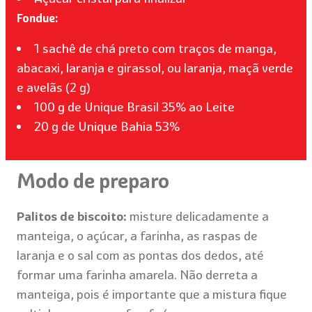
Fondue:
1 sachê de chá preto com traços de manga,
abacaxi, laranja e girassol, ou laranja, maçã verde
e avelãs (2 g)
100 g de Unique Brasil 35% ao Leite
20 g de Unique Bahia 53%
Modo de preparo
Palitos de biscoito:
misture delicadamente a
manteiga, o açúcar, a farinha, as raspas de
laranja e o sal com as pontas dos dedos, até
formar uma farinha amarela. Não derreta a
manteiga, pois é importante que a mistura fique