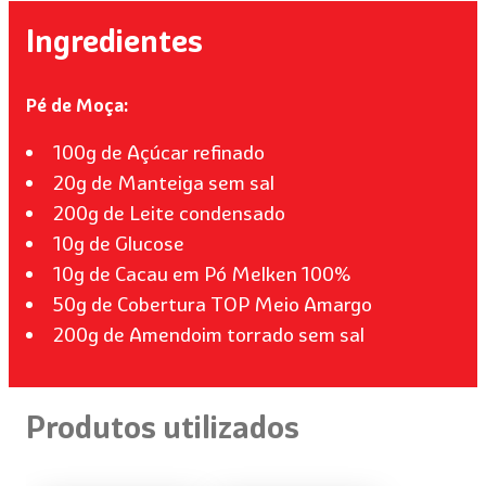
Ingredientes
Pé de Moça:
100g de Açúcar refinado
20g de Manteiga sem sal
200g de Leite condensado
10g de Glucose
10g de Cacau em Pó Melken 100%
50g de Cobertura TOP Meio Amargo
200g de Amendoim torrado sem sal
Produtos utilizados