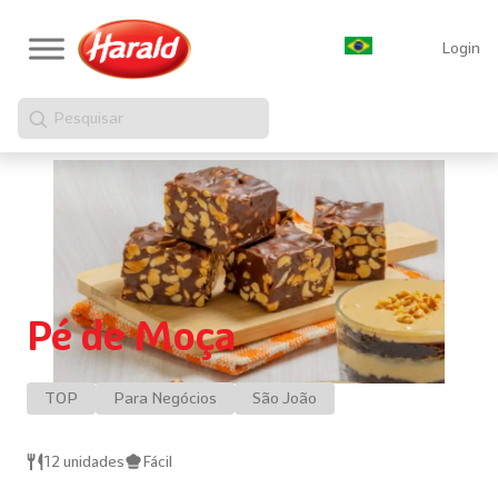
Login
Pesquisar
Pé de Moça
TOP
Para Negócios
São João
12 unidades
Fácil