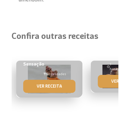
Confira outras receitas
Bombom Tiram
Cone Trufado
Sensação
1
24
hora
unid
10 unidades
VER RECE
VER RECEITA