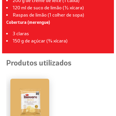
200 g de creme de leite (1 caixa)
120 ml de suco de limão (½ xícara)
Raspas de limão (1 colher de sopa)
Cobertura (merengue)
3 claras
150 g de açúcar (¾ xícara)
Produtos utilizados