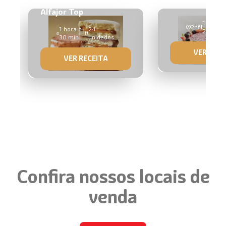
Frutas Fresca
Alfajor Top
1 torta 
2h
1 hora e
24
20cm
30 min
unidades
VER RECE
VER RECEITA
Confira nossos locais de
venda