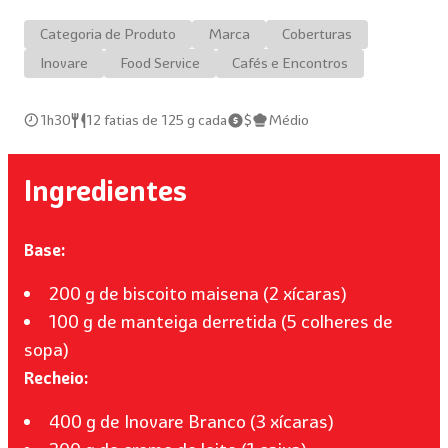
Categoria de Produto
Marca
Coberturas
Inovare
Food Service
Cafés e Encontros
1h30
12 fatias de 125 g cada
$
Médio
Ingredientes
Base:
200 g de biscoito maisena (2 xícaras)
100 g de manteiga derretida (5 colheres de
sopa)
Recheio:
400 g de Inovare Branco (3 xícaras)