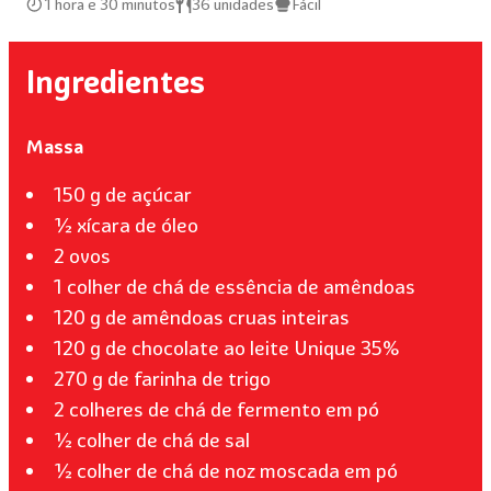
1 hora e 30 minutos
36 unidades
Fácil
Ingredientes
Massa
150 g de açúcar
½ xícara de óleo
2 ovos
1 colher de chá de essência de amêndoas
120 g de amêndoas cruas inteiras
120 g de chocolate ao leite Unique 35%
270 g de farinha de trigo
2 colheres de chá de fermento em pó
½ colher de chá de sal
½ colher de chá de noz moscada em pó