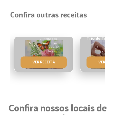
Confira outras receitas
Decoração para Bolos
100 folhas,
Trio de Trufas
20 folhas de
3
samambaia,
horas
15 flores e 20
1
30
borboletas
hora
bom
VER RECEITA
VER RECE
Confira nossos locais de