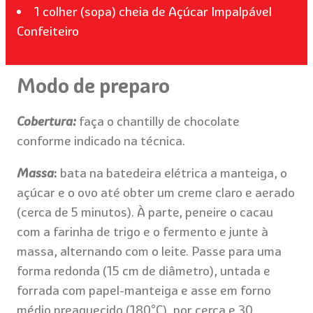
1 colher (sopa) cheia de Açúcar Impalpável
Confeiteiro
Modo de preparo
Cobertura:
faça o chantilly de chocolate
conforme indicado na
técnica
.
Massa
:
bata na batedeira elétrica a manteiga, o
açúcar e o ovo até obter um creme claro e aerado
(cerca de 5 minutos). À parte, peneire o cacau
com a farinha de trigo e o fermento e junte à
massa, alternando com o leite. Passe para uma
forma redonda (15 cm de diâmetro), untada e
forrada com papel-manteiga e asse em forno
médio preaquecido (180°C), por cerca e 30