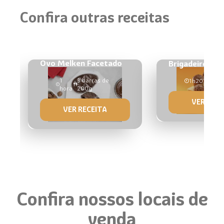
Confira outras receitas
Ovo Melken Facetado
Brigadeiro no 
1
3 barras de
1h20
18 un
hora
200g
VER RECE
VER RECEITA
Confira nossos locais de
venda