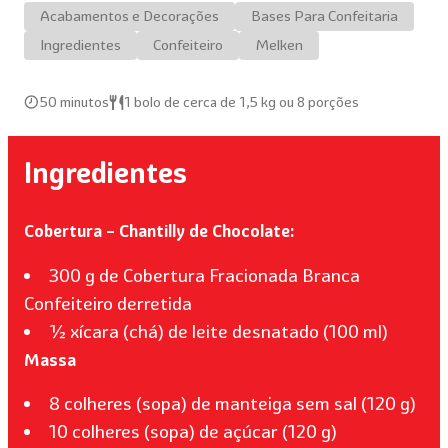
Acabamentos e Decorações
Bases Para Confeitaria
Ingredientes
Confeiteiro
Melken
50 minutos
1 bolo de cerca de 1,5 kg ou 8 porções
Ingredientes
Cobertura – Chantilly de Chocolate:
300 g de Cobertura Fracionada Branca
Confeiteiro derretida
½ xícara (chá) de leite desnatado (100 ml)
Massa
8 colheres (sopa) de manteiga sem sal (120 g)
10 colheres (sopa) de açúcar (120 g)