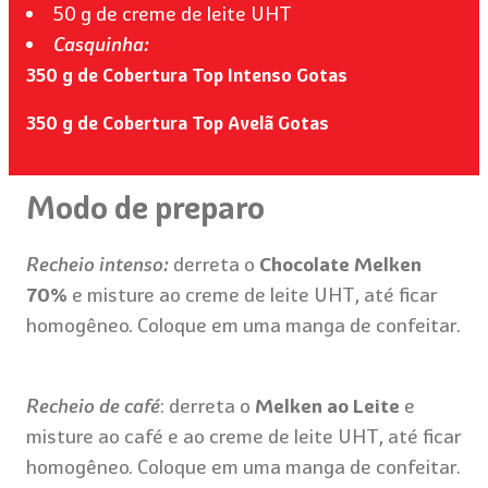
50 g de creme de leite UHT
Casquinha:
350 g de Cobertura Top Intenso Gotas
350 g de Cobertura Top Avelã Gotas
Modo de preparo
Recheio i
ntenso:
derreta
o
Chocolate Melken
70%
e misture ao creme de leite UHT, até ficar
homogêneo. Coloque em uma manga de confeitar.
Recheio de café
: derreta o
Melken ao Leite
e
misture ao café e ao creme de leite UHT, até ficar
homogêneo. Coloque em uma manga de confeitar.