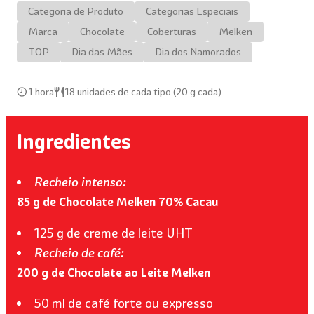
Categoria de Produto
Categorias Especiais
Marca
Chocolate
Coberturas
Melken
TOP
Dia das Mães
Dia dos Namorados
1 hora
18 unidades de cada tipo (20 g cada)
Ingredientes
Recheio intenso:
85 g de Chocolate Melken 70% Cacau
125 g de creme de leite UHT
Recheio de café:
200 g de Chocolate ao Leite Melken
50 ml de café forte ou expresso