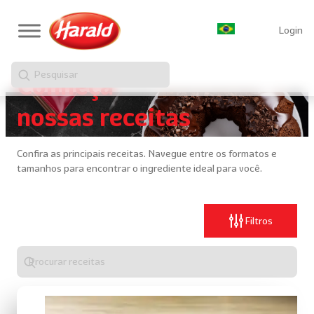
Login
Pesquisar
Conheça
nossas receitas
Confira as principais receitas. Navegue entre os formatos e
tamanhos para encontrar o ingrediente ideal para você.
Filtros
Digite
algo
para
realizar
uma