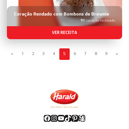
Coração Rendado com Bombons de Brownie
1 coração recheado
VER RECEITA
«
1
2
3
4
5
6
7
8
9
»
Facebook
Instagram
Youtube
TikTok
Pinterest
Kwai