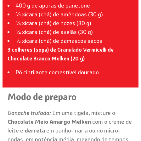
400 g de aparas de panetone
¼ xícara (chá) de amêndoas (30 g)
¼ xícara (chá) de nozes (30 g)
¼ xícara (chá) de avelãs (30 g)
½ xícara (chá) de damascos secos
3 colheres (sopa) de Granulado Vermicelli de
Chocolate Branco Melken (20 g)
Pó cintilante comestível dourado
Modo de preparo
Ganache trufada:
Em uma tigela, misture o
Chocolate Meio Amargo Melken
com o creme de
leite e
derreta
em banho-maria ou no micro-
ondas, em potência média, mexendo de tempos