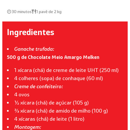
30 minutos
1 pavê de 2 kg
Ingredientes
Ganache trufada:
500 g de Chocolate Meio Amargo Melken
1 xícara (chá) de creme de leite UHT (250 ml)
4 colheres (sopa) de conhaque (60 ml)
Creme de confeiteiro:
4 ovos
½ xícara (chá) de açúcar (105 g)
⅔ xícara (chá) de amido de milho (100 g)
4 xícaras (chá) de leite (1 litro)
Montagem: