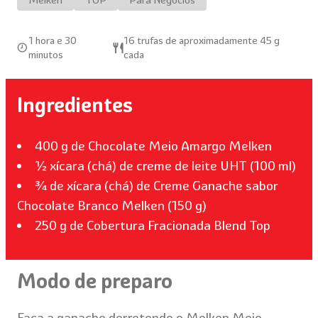
Melken
TOP
Para Negócios
1 hora e 30
16 trufas de aproximadamente 45 g
minutos
cada
Ingredientes
400 g de Chocolate Meio Amargo Melken
½ xícara (chá) de creme de leite UHT (100 ml)
¾ de xícara (chá) de Creme Ganache sabor
Chocolate Branco Melken (150 g)
250 g de Cobertura Fracionada Blend Top
Modo de preparo
Faça a ganache derretendo o Melken Meio