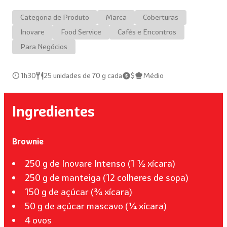
Categoria de Produto
Marca
Coberturas
Inovare
Food Service
Cafés e Encontros
Para Negócios
1h30
25 unidades de 70 g cada
$
Médio
Ingredientes
Brownie
250 g de Inovare Intenso (1 ½ xícara)
250 g de manteiga (12 colheres de sopa)
150 g de açúcar (¾ xícara)
50 g de açúcar mascavo (¼ xícara)
4 ovos