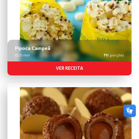
Pipoca Campeã
20 min
6 porções
VER RECEITA