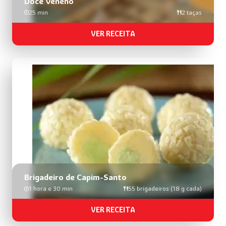
Doce Veneno
25 min
2 taças
VER RECEITA
Brigadeiro de Capim-Santo
1 hora e 30 min
55 brigadeiros (18 g cada)
VER RECEITA