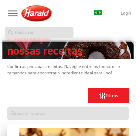
Login
Pesquisar
Conheça
nossas receitas
Confira as principais receitas. Navegue entre os formatos e
tamanhos para encontrar o ingrediente ideal para você.
Filtros
Digite
algo
para
realizar
uma