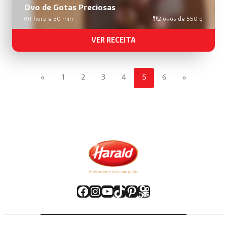
Ovo de Gotas Preciosas
1 hora e 30 min
2 ovos de 550 g
VER RECEITA
«
1
2
3
4
5
6
»
Facebook
Instagram
Youtube
TikTok
Pinterest
Kwai