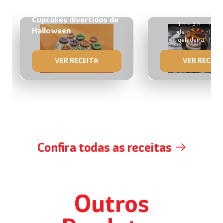
Bolo Drip Hallo
Cupcakes divertidos de
1 h + 3 h
1 bol
Halloween
de
15 c
geladeira
15 fa
VER RECEITA
VER RECEIT
Confira todas as receitas
Outros